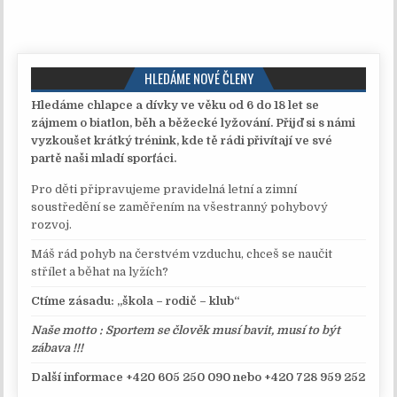
HLEDÁME NOVÉ ČLENY
Hledáme chlapce a dívky ve věku od 6 do 18 let se
zájmem o biatlon, běh a běžecké lyžování. Přijď si s námi
vyzkoušet krátký trénink, kde tě rádi přivítají ve své
partě naši mladí sporťáci.
Pro děti připravujeme pravidelná letní a zimní
soustředění se zaměřením na všestranný pohybový
rozvoj.
Máš rád pohyb na čerstvém vzduchu, chceš se naučit
střílet a běhat na lyžích?
Ctíme zásadu: „škola – rodič – klub“
Naše motto : Sportem se člověk musí bavit, musí to být
zábava !!!
Další informace +420
605 250 090 nebo +420 728 959 252