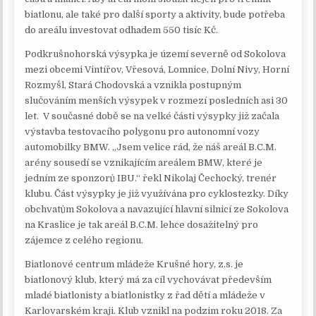
biatlonu, ale také pro další sporty a aktivity, bude potřeba
do areálu investovat odhadem 550 tisíc Kč.
Podkrušnohorská výsypka je území severně od Sokolova
mezi obcemi Vintířov, Vřesová, Lomnice, Dolní Nivy, Horní
Rozmyšl, Stará Chodovská a vznikla postupným
slučováním menších výsypek v rozmezí posledních asi 30
let. V současné době se na velké části výsypky již začala
výstavba testovacího polygonu pro autonomní vozy
automobilky BMW. „Jsem velice rád, že náš areál B.C.M.
arény sousedí se vznikajícím areálem BMW, které je
jedním ze sponzorů IBU.“ řekl Nikolaj Čechocký, trenér
klubu. Část výsypky je již využívána pro cyklostezky. Díky
obchvatům Sokolova a navazující hlavní silnicí ze Sokolova
na Kraslice je tak areál B.C.M. lehce dosažitelný pro
zájemce z celého regionu.
Biatlonové centrum mládeže Krušné hory, z.s. je
biatlonový klub, který má za cíl vychovávat především
mladé biatlonisty a biatlonistky z řad dětí a mládeže v
Karlovarském kraji. Klub vznikl na podzim roku 2018. Za