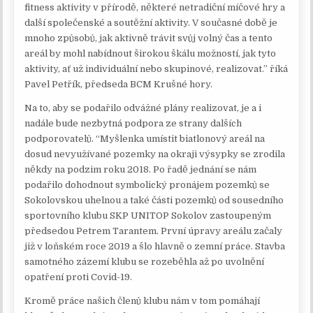
fitness aktivity v přírodě, některé netradiční míčové hry a
další společenské a soutěžní aktivity. V současné době je
mnoho způsobů, jak aktivně trávit svůj volný čas a tento
areál by mohl nabídnout širokou škálu možností, jak tyto
aktivity, ať už individuální nebo skupinové, realizovat.” říká
Pavel Petřík, předseda BCM Krušné hory.
Na to, aby se podařilo odvážné plány realizovat, je a i
nadále bude nezbytná podpora ze strany dalších
podporovatelů. “Myšlenka umístit biatlonový areál na
dosud nevyužívané pozemky na okraji výsypky se zrodila
někdy na podzim roku 2018. Po řadě jednání se nám
podařilo dohodnout symbolický pronájem pozemků se
Sokolovskou uhelnou a také části pozemků od sousedního
sportovního klubu SKP UNITOP Sokolov zastoupeným
předsedou Petrem Tarantem. První úpravy areálu začaly
již v loňském roce 2019 a šlo hlavně o zemní práce. Stavba
samotného zázemí klubu se rozeběhla až po uvolnění
opatření proti Covid-19.
Kromě práce našich členů klubu nám v tom pomáhají