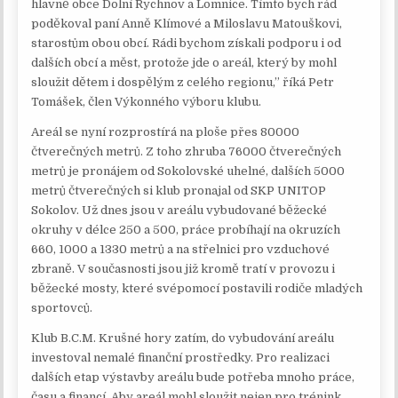
hlavně obce Dolní Rychnov a Lomnice. Tímto bych rád
poděkoval paní Anně Klímové a Miloslavu Matouškovi,
starostům obou obcí. Rádi bychom získali podporu i od
dalších obcí a měst, protože jde o areál, který by mohl
sloužit dětem i dospělým z celého regionu,” říká Petr
Tomášek, člen Výkonného výboru klubu.
Areál se nyní rozprostírá na ploše přes 80000
čtverečných metrů. Z toho zhruba 76000 čtverečných
metrů je pronájem od Sokolovské uhelné, dalších 5000
metrů čtverečných si klub pronajal od SKP UNITOP
Sokolov. Už dnes jsou v areálu vybudované běžecké
okruhy v délce 250 a 500, práce probíhají na okruzích
660, 1000 a 1330 metrů a na střelnici pro vzduchové
zbraně. V současnosti jsou již kromě tratí v provozu i
běžecké mosty, které svépomocí postavili rodiče mladých
sportovců.
Klub B.C.M. Krušné hory zatím, do vybudování areálu
investoval nemalé finanční prostředky. Pro realizaci
dalších etap výstavby areálu bude potřeba mnoho práce,
času a financí. Aby areál mohl sloužit nejen pro trénink