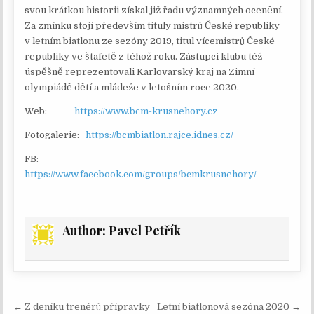
svou krátkou historii získal již řadu významných ocenění.
Za zmínku stojí především tituly mistrů České republiky
v letním biatlonu ze sezóny 2019, titul vícemistrů České
republiky ve štafetě z téhož roku. Zástupci klubu též
úspěšně reprezentovali Karlovarský kraj na Zimní
olympiádě dětí a mládeže v letošním roce 2020.
Web:
https://www.bcm-krusnehory.cz
Fotogalerie:
https://bcmbiatlon.rajce.idnes.cz/
FB:
https://www.facebook.com/groups/bcmkrusnehory/
Author:
Pavel Petřík
Navigace pro příspěvek
← Z deníku trenérů přípravky
Letní biatlonová sezóna 2020 →