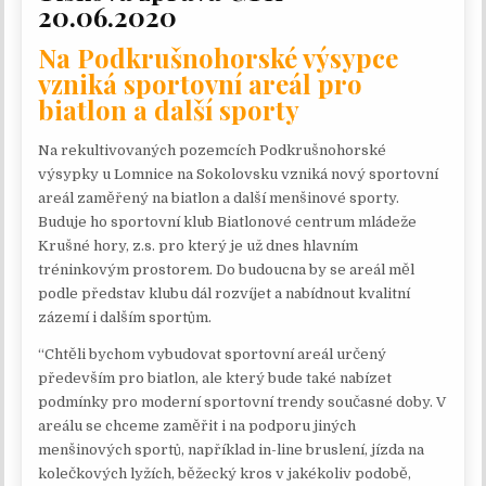
20.06.2020
Na Podkrušnohorské výsypce
vzniká sportovní areál pro
biatlon a další sporty
Na rekultivovaných pozemcích Podkrušnohorské
výsypky u Lomnice na Sokolovsku vzniká nový sportovní
areál zaměřený na biatlon a další menšinové sporty.
Buduje ho sportovní klub Biatlonové centrum mládeže
Krušné hory, z.s. pro který je už dnes hlavním
tréninkovým prostorem. Do budoucna by se areál měl
podle představ klubu dál rozvíjet a nabídnout kvalitní
zázemí i dalším sportům.
“Chtěli bychom vybudovat sportovní areál určený
především pro biatlon, ale který bude také nabízet
podmínky pro moderní sportovní trendy současné doby. V
areálu se chceme zaměřit i na podporu jiných
menšinových sportů, například in-line bruslení, jízda na
kolečkových lyžích, běžecký kros v jakékoliv podobě,