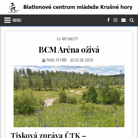
Skip to content
MENU
POSTED IN
AKTUALITY
BCM Aréna ožívá
AUTHOR:
PUBLISHED DATE:
PAVEL PETŘÍK
20.06.2020
Tisková zpráva ČTK –